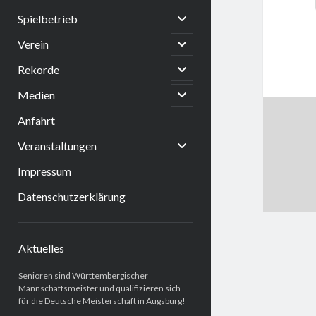
open
Spielbetrieb
child
menu
open
Verein
child
menu
open
Rekorde
child
menu
open
Medien
child
menu
Anfahrt
open
Veranstaltungen
child
menu
Impressum
Datenschutzerklärung
Sidebar
Aktuelles
Senioren sind Württembergischer
Mannschaftsmeister und qualifizieren sich
für die Deutsche Meisterschaft in Augsburg!