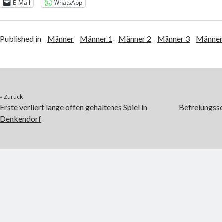
E-Mail
WhatsApp
Published in
Männer
Männer 1
Männer 2
Männer 3
Männer
« Zurück
Erste verliert lange offen gehaltenes Spiel in
Befreiungss
Denkendorf