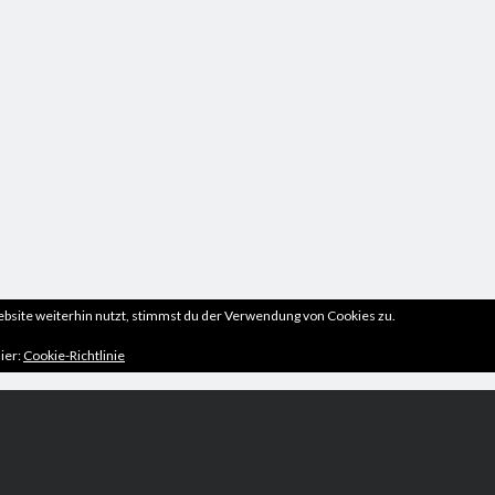
site weiterhin nutzt, stimmst du der Verwendung von Cookies zu.
ier:
Cookie-Richtlinie