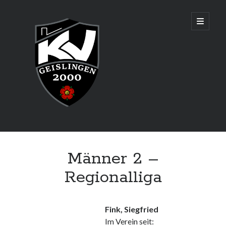
KV
open
primary
menu
Geislingen
2000
Sidebar
Aktuelles
Männer 2 –
Senioren sind Württembergischer Mannschaftsmeister und
qualifizieren sich für die Deutsche Meisterschaft in Augsburg!
Regionalliga
Fink, Siegfried
Adresse & Trainingszeiten
Im Verein seit: