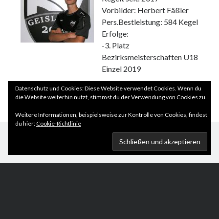
Vorbilder: Herbert Fäßler
Pers.Bestleistung: 584 Kegel
Erfolge:
-3. Platz
Bezirksmeisterschaften U18
Einzel 2019
Datenschutz und Cookies: Diese Website verwendet Cookies. Wenn du
Kader des Regionalligateams
die Website weiterhin nutzt, stimmst du der Verwendung von Cookies zu.
Weitere Informationen, beispielsweise zur Kontrolle von Cookies, findest
du hier:
Cookie-Richtlinie
Scroll
to
the
top