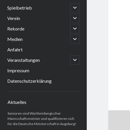
open
Spielbetrieb
child
menu
open
Verein
child
menu
open
Rekorde
child
menu
open
Medien
child
menu
Anfahrt
open
Veranstaltungen
child
menu
Impressum
Datenschutzerklärung
Sidebar
Aktuelles
Senioren sind Württembergischer
Mannschaftsmeister und qualifizieren sich
für die Deutsche Meisterschaft in Augsburg!