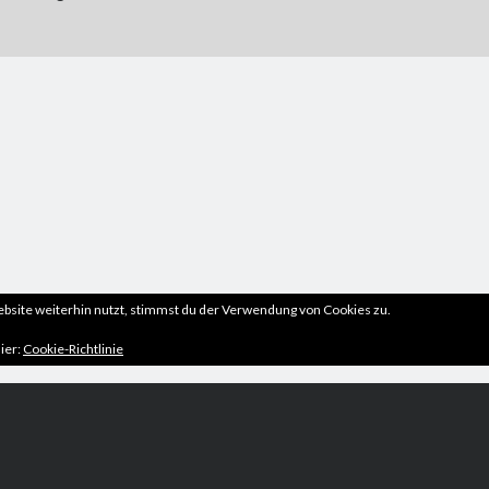
site weiterhin nutzt, stimmst du der Verwendung von Cookies zu.
ier:
Cookie-Richtlinie