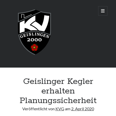
KV
open
primary
menu
Geislingen
2000
Sidebar
Aktuelles
Geislinger Kegler
Senioren sind Württembergischer Mannschaftsmeister und
qualifizieren sich für die Deutsche Meisterschaft in Augsburg!
erhalten
Planungssicherheit
Adresse & Trainingszeiten
Veröffentlicht von
KVG
am
2. April 2020