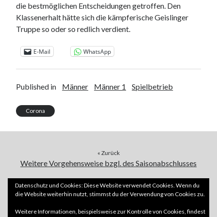
die bestmöglichen Entscheidungen getroffen. Den
Klassenerhalt hätte sich die kämpferische Geislinger
Truppe so oder so redlich verdient.
E-Mail
WhatsApp
Published in
Männer
Männer 1
Spielbetrieb
Corona
« Zurück
Weitere Vorgehensweise bzgl. des Saisonabschlusses
Weiter »
Datenschutz und Cookies: Diese Website verwendet Cookies. Wenn du
die Website weiterhin nutzt, stimmst du der Verwendung von Cookies zu.
Abschlusstabelle 19/20 – Klassenerhalt fix
Weitere Informationen, beispielsweise zur Kontrolle von Cookies, findest