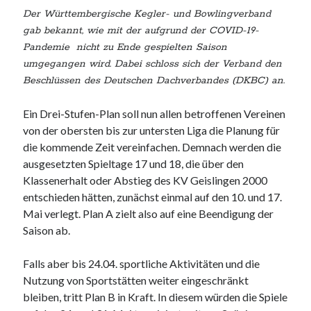
Heidenheimer Str. 87
Der Württembergische Kegler- und Bowlingverband
73312 Geislingen an der Steige
Trainingszeiten:
gab bekannt, wie mit der aufgrund der COVID-19-
Dienstag und Donnerstag 17.00 - 20.00 Uhr
Pandemie nicht zu Ende gespielten Saison
umgegangen wird. Dabei schloss sich der Verband den
Beschlüssen des Deutschen Dachverbandes (DKBC) an.
Webseite durchsuchen:
Suchen
Ein Drei-Stufen-Plan soll nun allen betroffenen Vereinen
von der obersten bis zur untersten Liga die Planung für
die kommende Zeit vereinfachen. Demnach werden die
ausgesetzten Spieltage 17 und 18, die über den
Klassenerhalt oder Abstieg des KV Geislingen 2000
entschieden hätten, zunächst einmal auf den 10. und 17.
Nachrichtenarchiv
Mai verlegt. Plan A zielt also auf eine Beendigung der
Nachrichtenarchiv
Saison ab.
Falls aber bis 24.04. sportliche Aktivitäten und die
Nutzung von Sportstätten weiter eingeschränkt
bleiben, tritt Plan B in Kraft. In diesem würden die Spiele