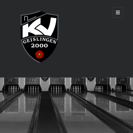
KV
open
primary
menu
Geislingen
2000
Sidebar
Aktuelles
Senioren sind Württembergischer Mannschaftsmeister und
qualifizieren sich für die Deutsche Meisterschaft in Augsburg!
Adresse & Trainingszeiten