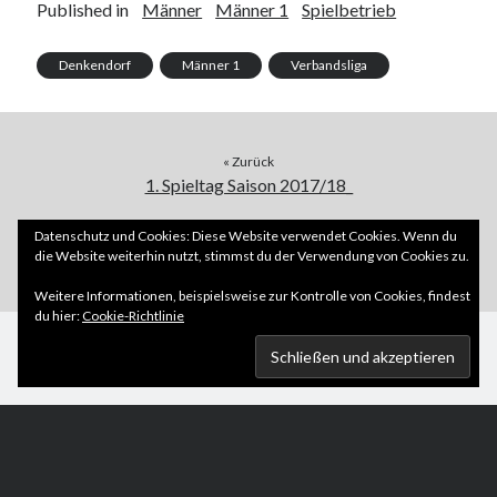
Published in
Männer
Männer 1
Spielbetrieb
Denkendorf
Männer 1
Verbandsliga
« Zurück
1. Spieltag Saison 2017/18_
Weiter »
Datenschutz und Cookies: Diese Website verwendet Cookies. Wenn du
die Website weiterhin nutzt, stimmst du der Verwendung von Cookies zu.
2. Spieltag Saison 2017/18
Weitere Informationen, beispielsweise zur Kontrolle von Cookies, findest
du hier:
Cookie-Richtlinie
Scroll
to
the
top