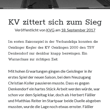
Heidenheimer Str. 87
73312 Geislingen an der Steige
Trainingszeiten:
Dienstag und Donnerstag 17.00 - 20.00 Uhr
KV zittert sich zum Sieg
Veröffentlicht von
KVG
am
18. September 2017
Webseite durchsuchen:
Suchen
Im ersten Saisonspiel in der Verbandsliga konnten die
Geislinger Kegler des KV Geislingen 2000 den TSV
Denkendorf nur denkbar knapp bezwingen. Ein
Warnschuss zur richtigen Zeit.
Mit hohen Erwartungen gingen die Geislinger in ihr
Nachrichtenarchiv
erstes Spiel der neuen Saison, bei dem Neuzugang
Nachrichtenarchiv
Christian Koller pausieren musste. Dass es gegen
Denkendorf ein hartes Stück Arbeit werden würde, war
schon vor dem Spieltag klar, doch als Herbert Fäßler
und Matthias Reiter im Startpaar beide Duelle abgeben
mussten, wurde die Lage noch etwas ernster. Fäßler