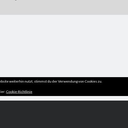
site weiterhin nutzt, stimmst du der Verwendung von Cookies zu.
ier:
Cookie-Richtlinie