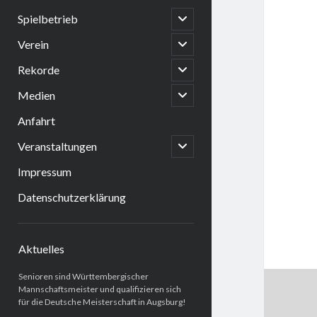
open
Spielbetrieb
child
menu
open
Verein
child
menu
open
Rekorde
child
menu
open
Medien
child
menu
Anfahrt
open
Veranstaltungen
child
menu
Impressum
Datenschutzerklärung
Sidebar
Aktuelles
Senioren sind Württembergischer
Mannschaftsmeister und qualifizieren sich
für die Deutsche Meisterschaft in Augsburg!