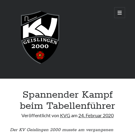
KV
open
primary
menu
Geislingen
2000
Sidebar
Aktuelles
Spannender Kampf
Senioren sind Württembergischer Mannschaftsmeister und
qualifizieren sich für die Deutsche Meisterschaft in Augsburg!
beim Tabellenführer
Veröffentlicht von
KVG
am
24. Februar 2020
Adresse & Trainingszeiten
Der KV Geislingen 2000 musste am vergangenen