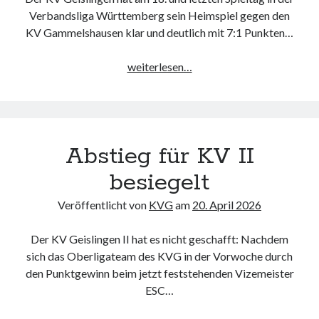
Verbandsliga Württemberg sein Heimspiel gegen den
KV Gammelshausen klar und deutlich mit 7:1 Punkten…
Kantersieg
weiterlesen…
im
Derby
zum
Rundenabschluss
Abstieg für KV II
besiegelt
Veröffentlicht von
KVG
am
20. April 2026
Der KV Geislingen II hat es nicht geschafft: Nachdem
sich das Oberligateam des KVG in der Vorwoche durch
den Punktgewinn beim jetzt feststehenden Vizemeister
ESC…