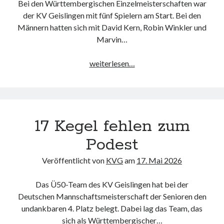
Heidenheimer Str. 87
Bei den Württembergischen Einzelmeisterschaften war
73312 Geislingen an der Steige
der KV Geislingen mit fünf Spielern am Start. Bei den
Trainingszeiten:
Männern hatten sich mit David Kern, Robin Winkler und
Dienstag und Donnerstag 17.00 - 20.00 Uhr
Marvin…
Einzel:
weiterlesen…
Webseite durchsuchen:
Endstation
Suchen
Halbfinale
17 Kegel fehlen zum
Podest
Nachrichtenarchiv
Veröffentlicht von
KVG
am
17. Mai 2026
Nachrichtenarchiv
Das Ü50-Team des KV Geislingen hat bei der
Deutschen Mannschaftsmeisterschaft der Senioren den
undankbaren 4. Platz belegt. Dabei lag das Team, das
sich als Württembergischer…