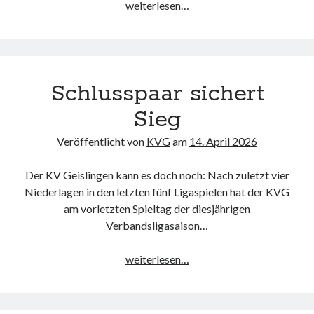
Abstieg
weiterlesen…
für
KV
II
besiegelt
Schlusspaar sichert
Sieg
Veröffentlicht von
KVG
am
14. April 2026
Der KV Geislingen kann es doch noch: Nach zuletzt vier
Niederlagen in den letzten fünf Ligaspielen hat der KVG
am vorletzten Spieltag der diesjährigen
Verbandsligasaison…
Schlusspaar
weiterlesen…
sichert
Sieg