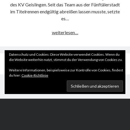
des KV Geislingen. Seit das Team aus der Fünftälerstadt
im Titelrennen endgültig abreißen lassen musste, setzte
es…
KVG
weiterlesen…
fängt
sich
die
Datenschutz und Cookies: Diese Website verwendet Cookies. Wenn du
nächste
die Website weiterhin nutzt, stimmst du der Verwendung von Cookies zu.
Seitennummerierung
1
2
…
33
Next
Pleite
Weitere Informationen, beispielsweise zur Kontrolle von Cookies, findest
der
ein
du hier:
Cookie-Richtlinie
Beiträge
Scroll
to
the
top