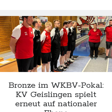
starten
bei
der
Deutschen
Meisterschaft
Bronze im WKBV-Pokal:
KV Geislingen spielt
erneut auf nationaler