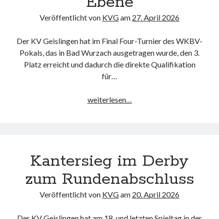
Ebene
Veröffentlicht von
KVG
am
27. April 2026
Der KV Geislingen hat im Final Four-Turnier des WKBV-
Pokals, das in Bad Wurzach ausgetragen wurde, den 3.
Platz erreicht und dadurch die direkte Qualifikation
für…
Bronze
weiterlesen…
im
WKBV-
Pokal:
KV
Kantersieg im Derby
Geislingen
spielt
zum Rundenabschluss
erneut
auf
Veröffentlicht von
KVG
am
20. April 2026
nationaler
Ebene
Der KV Geislingen hat am 18. und letzten Spieltag in der