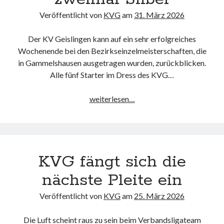
Veröffentlicht von
KVG
am
31. März 2026
Der KV Geislingen kann auf ein sehr erfolgreiches
Wochenende bei den Bezirkseinzelmeisterschaften, die
in Gammelshausen ausgetragen wurden, zurückblicken.
Alle fünf Starter im Dress des KVG…
Einmal
weiterlesen…
Gold
und
zweimal
Silber
KVG fängt sich die
nächste Pleite ein
Veröffentlicht von
KVG
am
25. März 2026
Die Luft scheint raus zu sein beim Verbandsligateam