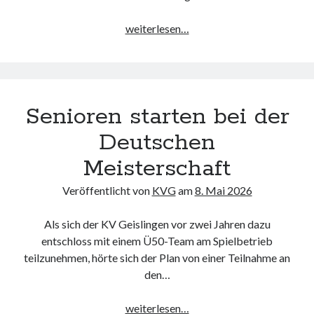
17
weiterlesen…
Kegel
fehlen
zum
Podest
Senioren starten bei der
Deutschen
Meisterschaft
Veröffentlicht von
KVG
am
8. Mai 2026
Als sich der KV Geislingen vor zwei Jahren dazu
entschloss mit einem Ü50-Team am Spielbetrieb
teilzunehmen, hörte sich der Plan von einer Teilnahme an
den…
Senioren
weiterlesen…