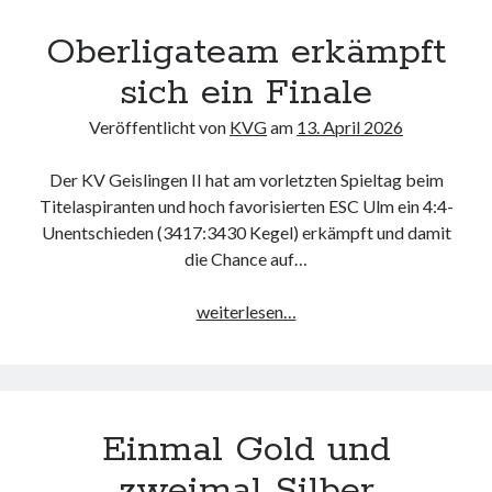
Oberligateam erkämpft
sich ein Finale
Veröffentlicht von
KVG
am
13. April 2026
Der KV Geislingen II hat am vorletzten Spieltag beim
Titelaspiranten und hoch favorisierten ESC Ulm ein 4:4-
Unentschieden (3417:3430 Kegel) erkämpft und damit
die Chance auf…
Oberligateam
weiterlesen…
erkämpft
sich
ein
Finale
Einmal Gold und
zweimal Silber