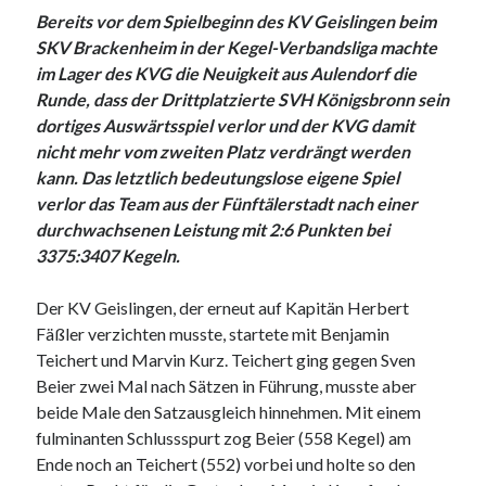
Heidenheimer Str. 87
Bereits vor dem Spielbeginn des KV Geislingen beim
73312 Geislingen an der Steige
Trainingszeiten:
SKV Brackenheim in der Kegel-Verbandsliga machte
Dienstag und Donnerstag 17.00 - 20.00 Uhr
im Lager des KVG die Neuigkeit aus Aulendorf die
Runde, dass der Drittplatzierte SVH Königsbronn sein
dortiges Auswärtsspiel verlor und der KVG damit
Webseite durchsuchen:
nicht mehr vom zweiten Platz verdrängt werden
Suchen
kann. Das letztlich bedeutungslose eigene Spiel
verlor das Team aus der Fünftälerstadt nach einer
durchwachsenen Leistung mit 2:6 Punkten bei
3375:3407 Kegeln.
Der KV Geislingen, der erneut auf Kapitän Herbert
Nachrichtenarchiv
Fäßler verzichten musste, startete mit Benjamin
Nachrichtenarchiv
Teichert und Marvin Kurz. Teichert ging gegen Sven
Beier zwei Mal nach Sätzen in Führung, musste aber
beide Male den Satzausgleich hinnehmen. Mit einem
fulminanten Schlussspurt zog Beier (558 Kegel) am
Ende noch an Teichert (552) vorbei und holte so den