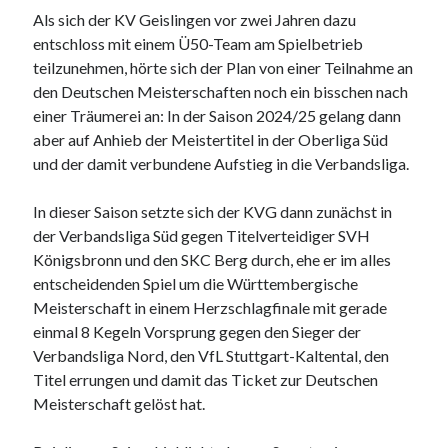
Heidenheimer Str. 87
Als sich der KV Geislingen vor zwei Jahren dazu
73312 Geislingen an der Steige
Trainingszeiten:
entschloss mit einem Ü50-Team am Spielbetrieb
Dienstag und Donnerstag 17.00 - 20.00 Uhr
teilzunehmen, hörte sich der Plan von einer Teilnahme an
den Deutschen Meisterschaften noch ein bisschen nach
einer Träumerei an: In der Saison 2024/25 gelang dann
Webseite durchsuchen:
aber auf Anhieb der Meistertitel in der Oberliga Süd
Suchen
und der damit verbundene Aufstieg in die Verbandsliga.
In dieser Saison setzte sich der KVG dann zunächst in
der Verbandsliga Süd gegen Titelverteidiger SVH
Königsbronn und den SKC Berg durch, ehe er im alles
entscheidenden Spiel um die Württembergische
Nachrichtenarchiv
Meisterschaft in einem Herzschlagfinale mit gerade
Nachrichtenarchiv
einmal 8 Kegeln Vorsprung gegen den Sieger der
Verbandsliga Nord, den VfL Stuttgart-Kaltental, den
Titel errungen und damit das Ticket zur Deutschen
Meisterschaft gelöst hat.