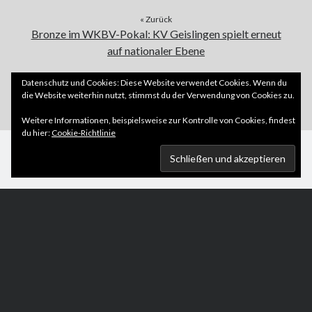
« Zurück
Bronze im WKBV-Pokal: KV Geislingen spielt erneut
auf nationaler Ebene
Weiter »
Datenschutz und Cookies: Diese Website verwendet Cookies. Wenn du
die Website weiterhin nutzt, stimmst du der Verwendung von Cookies zu.
17 Kegel fehlen zum Podest
Weitere Informationen, beispielsweise zur Kontrolle von Cookies, findest
du hier:
Cookie-Richtlinie
Scroll
to
the
top
Author WordPress Theme
by Compete Themes