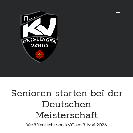
KV
open
primary
menu
Geislingen
2000
Sidebar
Aktuelles
Senioren starten bei der
Senioren sind Württembergischer Mannschaftsmeister und
qualifizieren sich für die Deutsche Meisterschaft in Augsburg!
Deutschen
Meisterschaft
Adresse & Trainingszeiten
Veröffentlicht von
KVG
am
8. Mai 2026