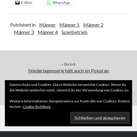
E-Mail
WhatsApp
Published in
Männer
Männer 1
Männer 2
Männer 3
Männer 4
Spielbetrieb
« Zurück
Niederlagenserie hält auch im Pokal an
Weiter »
Datenschutz und Cookies: Diese Website verwendet Cookies. Wenn du
die Website weiterhin nutzt, stimmst du der Verwendung von Cookies zu.
Befreiungsschlag in Bad Wurzach
Weitere Informationen, beispielsweise zur Kontrolle von Cookies, findest
du hier:
Cookie-Richtlinie
Scroll