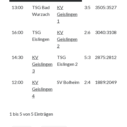
Heidenheimer Str. 87
73312 Geislingen an der Steige
13:00
TSG Bad
KV
3:5
3505:3527
Trainingszeiten:
Wurzach
Geislingen
Dienstag und Donnerstag 17.00 - 20.00 Uhr
1
16:00
TSG
KV
2:6
3040:3108
Webseite durchsuchen:
Eislingen
Geislingen
2
Suchen
14:30
KV
TSG
5:3
2875:2812
Geislingen
Eislingen 2
3
12:00
KV
SV Bolheim
2:4
1889:2049
Nachrichtenarchiv
Geislingen
Nachrichtenarchiv
4
1 bis 5 von 5 Einträgen