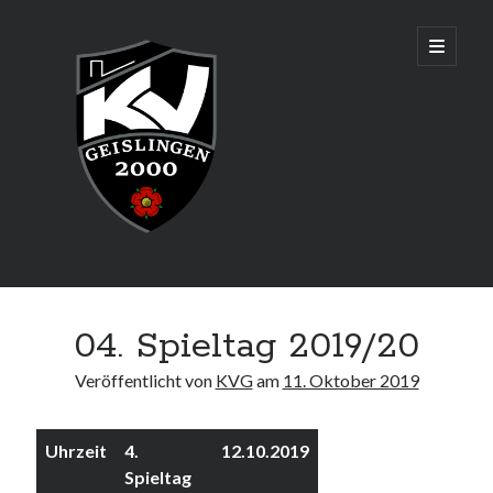
KV
open
primary
menu
Geislingen
2000
Sidebar
Aktuelles
04. Spieltag 2019/20
Senioren sind Württembergischer Mannschaftsmeister und
qualifizieren sich für die Deutsche Meisterschaft in Augsburg!
Veröffentlicht von
KVG
am
11. Oktober 2019
Uhrzeit
4.
12.10.2019
Adresse & Trainingszeiten
Spieltag