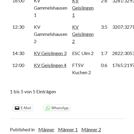
16:00
KV
KV
2:6
3281:329
Heidenheimer Str. 87
73312 Geislingen an der Steige
Gammelshausen
Geislingen
Trainingszeiten:
1
1
Dienstag und Donnerstag 17.00 - 20.00 Uhr
12:30
KV
KV
3:5
3207:327
Gammelshausen
Geislingen
Webseite durchsuchen:
2
2
Suchen
14:30
KV Geislingen 3
ESC Ulm 2
1:7
2822:305
12:00
KV Geislingen 4
FTSV
0:6
1765:219
Kuchen 2
Nachrichtenarchiv
1 bis 5 von 5 Einträgen
Nachrichtenarchiv
E-Mail
WhatsApp
Published in
Männer
Männer 1
Männer 2