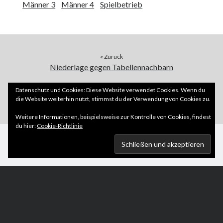
Männer 3
Männer 4
Spielbetrieb
« Zurück
Niederlage gegen Tabellennachbarn
Weiter »
Datenschutz und Cookies: Diese Website verwendet Cookies. Wenn du
die Website weiterhin nutzt, stimmst du der Verwendung von Cookies zu.
KV erkämpft Derbysieg
Weitere Informationen, beispielsweise zur Kontrolle von Cookies, findest
du hier:
Cookie-Richtlinie
Scroll
to
the
top