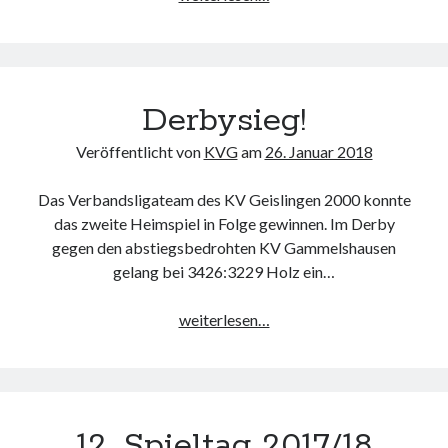
Runde
WKBV-
Pokal
am
Derbysieg!
27.01.
Veröffentlicht von
KVG
am
26. Januar 2018
Das Verbandsligateam des KV Geislingen 2000 konnte
das zweite Heimspiel in Folge gewinnen. Im Derby
gegen den abstiegsbedrohten KV Gammelshausen
gelang bei 3426:3229 Holz ein…
Derbysieg!
weiterlesen…
12. Spieltag 2017/18