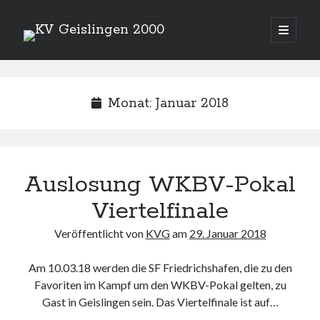
KV
open
primary
Sidebar
menu
Geislingen
Aktuelles
2000
Senioren sind Württembergischer Mannschaftsmeister und
Monat:
Januar 2018
qualifizieren sich für die Deutsche Meisterschaft in Augsburg!
Adresse & Trainingszeiten
Auslosung WKBV-Pokal
Heidenheimer Str. 87
Viertelfinale
73312 Geislingen an der Steige
Trainingszeiten:
Veröffentlicht von
KVG
am
29. Januar 2018
Dienstag und Donnerstag 17.00 - 20.00 Uhr
Am 10.03.18 werden die SF Friedrichshafen, die zu den
Webseite durchsuchen:
Favoriten im Kampf um den WKBV-Pokal gelten, zu
Gast in Geislingen sein. Das Viertelfinale ist auf…
Suchen